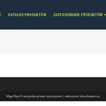
E
KATALOG PRODUKTÓW
ZASTOSOWANIE PRODUKTÓW
Mag-Plast © wszystkie prawa zastrzeżone | wdrożenie: dmuchawce.eu